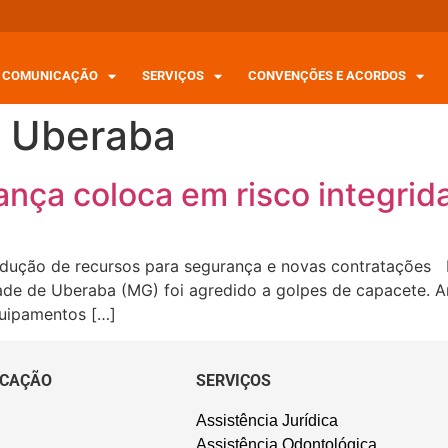
COMUNICAÇÃO
SERVIÇOS
CONVENÇÕES E ACORDOS
e Uberaba
ança coloca em risco integrid
edução de recursos para segurança e novas contratações Na
ade de Uberaba (MG) foi agredido a golpes de capacete. A
quipamentos […]
CAÇÃO
SERVIÇOS
Assistência Jurídica
Assistência Odontológica