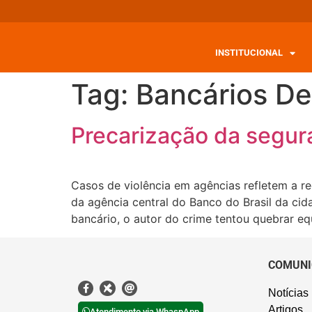
INSTITUCIONAL
Tag:
Bancários D
Precarização da segur
Casos de violência em agências refletem a r
da agência central do Banco do Brasil da cid
bancário, o autor do crime tentou quebrar e
COMUNI
Notícias
Artigos
Atendimento via WhaspApp