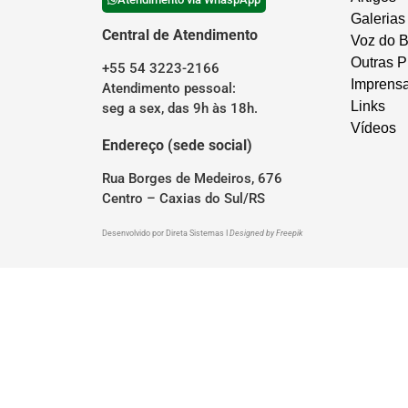
Galerias
Central de Atendimento
Voz do B
Outras P
+55 54 3223-2166
Imprens
Atendimento pessoal:
Links
seg a sex, das 9h às 18h.
Vídeos
Endereço (sede social)
Rua Borges de Medeiros, 676
Centro – Caxias do Sul/RS
Desenvolvido por
Direta Sistemas
I
Designed by Freepik