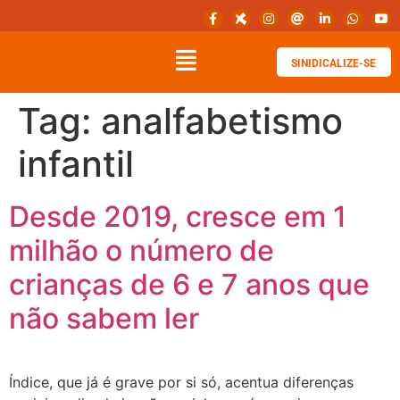
SINIDICALIZE-SE
Tag:
analfabetismo
infantil
Desde 2019, cresce em 1
milhão o número de
crianças de 6 e 7 anos que
não sabem ler
Índice, que já é grave por si só, acentua diferenças