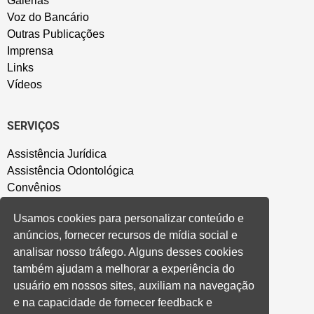
Galerias
Voz do Bancário
Outras Publicações
Imprensa
Links
Vídeos
SERVIÇOS
Assistência Jurídica
Assistência Odontológica
Convênios
Sede Campestre
Usamos cookies para personalizar conteúdo e
Salão de Festa
anúncios, fornecer recursos de mídia social e
Política de Privacidade
analisar nosso tráfego. Alguns desses cookies
também ajudam a melhorar a experiência do
CONVENÇÃO COLETIVA E ACORDOS
usuário em nossos sites, auxiliam na navegação
e na capacidade de fornecer feedback e
Convenções Coletivas