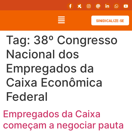
SINIDICALIZE-SE
Tag:
38º Congresso
Nacional dos
Empregados da
Caixa Econômica
Federal
Empregados da Caixa
começam a negociar pauta