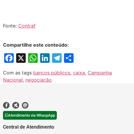
Fonte:
Contraf
Compartilhe este conteúdo:
Facebook
X
WhatsApp
LinkedIn
Telegram
Share
Com as tags
bancos públicos
,
caixa
,
Campanha
Nacional
,
negociação
Atendimento via WhaspApp
Central de Atendimento