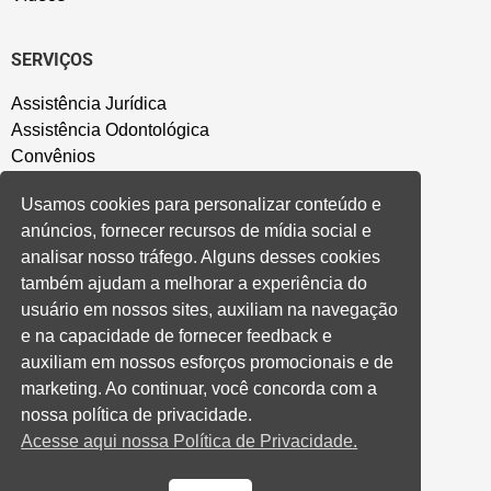
SERVIÇOS
Assistência Jurídica
Assistência Odontológica
Convênios
Sede Campestre
Usamos cookies para personalizar conteúdo e
Salão de Festa
anúncios, fornecer recursos de mídia social e
Política de Privacidade
analisar nosso tráfego. Alguns desses cookies
também ajudam a melhorar a experiência do
CONVENÇÃO COLETIVA E ACORDOS
usuário em nossos sites, auxiliam na navegação
e na capacidade de fornecer feedback e
Convenções Coletivas
auxiliam em nossos esforços promocionais e de
Banco do Brasil
marketing. Ao continuar, você concorda com a
Caixa Econômica Federal
nossa política de privacidade.
Banrisul
Acesse aqui nossa Política de Privacidade.
Privados
Aditivos RS