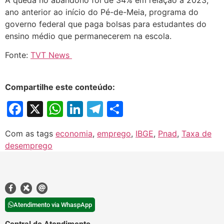
ano anterior ao início do Pé-de-Meia, programa do
governo federal que paga bolsas para estudantes do
ensino médio que permanecerem na escola.
Fonte:
TVT News
Compartilhe este conteúdo:
Facebook
X
WhatsApp
LinkedIn
Telegram
Share
Com as tags
economia
,
emprego
,
IBGE
,
Pnad
,
Taxa de
desemprego
Atendimento via WhaspApp