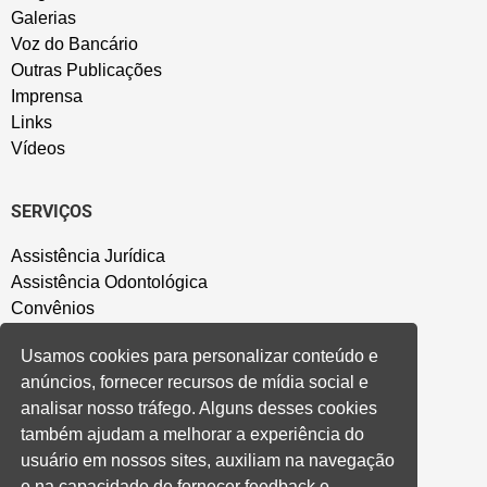
Galerias
Voz do Bancário
Outras Publicações
Imprensa
Links
Vídeos
SERVIÇOS
Assistência Jurídica
Assistência Odontológica
Convênios
Sede Campestre
Usamos cookies para personalizar conteúdo e
Salão de Festa
anúncios, fornecer recursos de mídia social e
Política de Privacidade
analisar nosso tráfego. Alguns desses cookies
também ajudam a melhorar a experiência do
CONVENÇÃO COLETIVA E ACORDOS
usuário em nossos sites, auxiliam na navegação
e na capacidade de fornecer feedback e