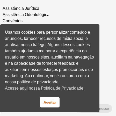
Assistência Jurídica
Assistência Odontológica
Convênios
Sede Campestre
Usamos cookies para personalizar conteúdo e
Salão de Festa
anúncios, fornecer recursos de mídia social e
Política de Privacidade
analisar nosso tráfego. Alguns desses cookies
também ajudam a melhorar a experiência do
CONVENÇÃO COLETIVA E ACORDOS
usuário em nossos sites, auxiliam na navegação
e na capacidade de fornecer feedback e
Convenções Coletivas
auxiliam em nossos esforços promocionais e de
Banco do Brasil
marketing. Ao continuar, você concorda com a
Caixa Econômica Federal
nossa política de privacidade.
Banrisul
Acesse aqui nossa Política de Privacidade.
Privados
Aditivos RS
Cooperativas e Financeiras
Aceitar
Fale Conosco