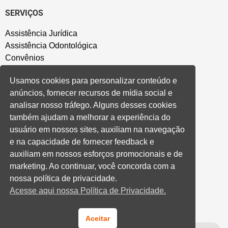
SERVIÇOS
Assistência Jurídica
Assistência Odontológica
Convênios
Sede Campestre
Usamos cookies para personalizar conteúdo e
Salão de Festa
anúncios, fornecer recursos de mídia social e
Política de Privacidade
analisar nosso tráfego. Alguns desses cookies
também ajudam a melhorar a experiência do
CONVENÇÃO COLETIVA E ACORDOS
usuário em nossos sites, auxiliam na navegação
e na capacidade de fornecer feedback e
Convenções Coletivas
auxiliam em nossos esforços promocionais e de
Banco do Brasil
marketing. Ao continuar, você concorda com a
Caixa Econômica Federal
nossa política de privacidade.
Banrisul
Acesse aqui nossa Política de Privacidade.
Privados
Aditivos RS
Cooperativas e Financeiras
Aceitar