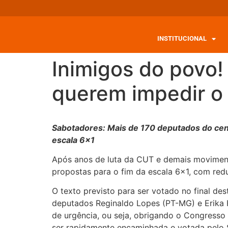
INSTITUCIONAL
Inimigos do povo
querem impedir o 
Sabotadores: Mais de 170 deputados do cent
escala 6×1
Após anos de luta da CUT e demais movimento
propostas para o fim da escala 6×1, com redu
O texto previsto para ser votado no final d
deputados Reginaldo Lopes (PT-MG) e Erika H
de urgência, ou seja, obrigando o Congresso
ser rapidamente encaminhada e votada pelo 