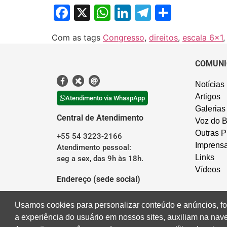
Facebook
X
WhatsApp
LinkedIn
Telegram
Share
Com as tags
Congresso
,
direitos
,
escala 6x1
COMUNI
Notícias
Artigos
Atendimento via WhaspApp
Galerias
Central de Atendimento
Voz do B
Outras P
+55 54 3223-2166
Imprens
Atendimento pessoal:
Links
seg a sex, das 9h às 18h.
Vídeos
Endereço (sede social)
Rua Borges de Medeiros, 676
Usamos cookies para personalizar conteúdo e anúncios, fo
Centro – Caxias do Sul/RS
a experiência do usuário em nossos sites, auxiliam na na