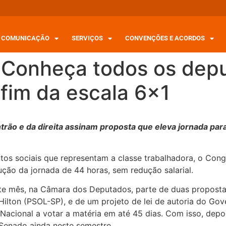
COMUNICAÇÃO
SERVIÇOS
CONVENÇÕES E ACORDOS
! Conheça todos os dep
fim da escala 6×1
rão e da direita assinam proposta que eleva jornada para
s sociais que representam a classe trabalhadora, o Congr
ção da jornada de 44 horas, sem redução salarial.
este mês, na Câmara dos Deputados, parte de duas propost
ilton (PSOL-SP), e de um projeto de lei de autoria do Gov
 Nacional a votar a matéria em até 45 dias. Com isso, dep
Senado ainda neste semestre.