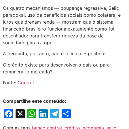
Os quatro mecanismos — poupança regressiva, Selic
paradoxal, uso de benefícios sociais como colateral e
juros que drenam renda — mostram que o sistema
financeiro brasileiro funciona exatamente como foi
desenhado: para transferir riqueza da base da
sociedade para o topo.
A pergunta, portanto, não é técnica. É política:
O crédito existe para desenvolver o país ou para
remunerar o mercado?
Fonte:
Contraf
Compartilhe este conteúdo:
Facebook
X
WhatsApp
LinkedIn
Telegram
Share
Com as tags
banco central
,
crédito
,
economia
,
selic
,