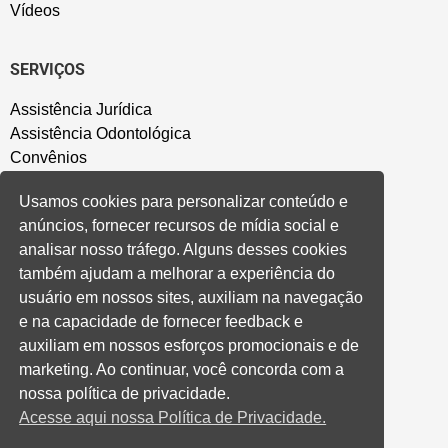
Vídeos
SERVIÇOS
Assistência Jurídica
Assistência Odontológica
Convênios
Sede Campestre
Usamos cookies para personalizar conteúdo e
Salão de Festa
anúncios, fornecer recursos de mídia social e
Política de Privacidade
analisar nosso tráfego. Alguns desses cookies
também ajudam a melhorar a experiência do
CONVENÇÃO COLETIVA E ACORDOS
usuário em nossos sites, auxiliam na navegação
e na capacidade de fornecer feedback e
Convenções Coletivas
auxiliam em nossos esforços promocionais e de
Banco do Brasil
marketing. Ao continuar, você concorda com a
Caixa Econômica Federal
nossa política de privacidade.
Banrisul
Acesse aqui nossa Política de Privacidade.
Privados