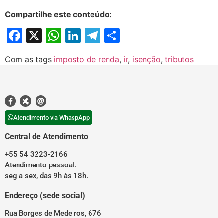
Compartilhe este conteúdo:
Facebook
X
WhatsApp
LinkedIn
Telegram
Share
Com as tags
imposto de renda
,
ir
,
isenção
,
tributos
Atendimento via WhaspApp
Central de Atendimento
+55 54 3223-2166
Atendimento pessoal:
seg a sex, das 9h às 18h.
Endereço (sede social)
Rua Borges de Medeiros, 676