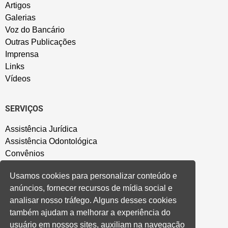
Artigos
Galerias
Voz do Bancário
Outras Publicações
Imprensa
Links
Vídeos
SERVIÇOS
Assistência Jurídica
Assistência Odontológica
Convênios
Sede Campestre
Usamos cookies para personalizar conteúdo e
Salão de Festa
anúncios, fornecer recursos de mídia social e
Política de Privacidade
analisar nosso tráfego. Alguns desses cookies
também ajudam a melhorar a experiência do
CONVENÇÃO COLETIVA E ACORDOS
usuário em nossos sites, auxiliam na navegação