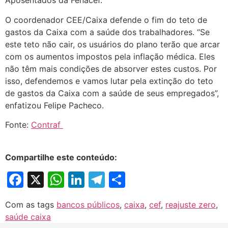
Aposentados da Fenacef.
O coordenador CEE/Caixa defende o fim do teto de
gastos da Caixa com a saúde dos trabalhadores. “Se
este teto não cair, os usuários do plano terão que arcar
com os aumentos impostos pela inflação médica. Eles
não têm mais condições de absorver estes custos. Por
isso, defendemos e vamos lutar pela extinção do teto
de gastos da Caixa com a saúde de seus empregados”,
enfatizou Felipe Pacheco.
Fonte:
Contraf
Compartilhe este conteúdo:
Facebook
X
WhatsApp
LinkedIn
Telegram
Share
Com as tags
bancos públicos
,
caixa
,
cef
,
reajuste zero
,
saúde caixa