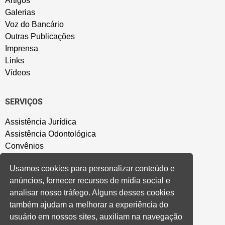
Artigos
Galerias
Voz do Bancário
Outras Publicações
Imprensa
Links
Vídeos
SERVIÇOS
Assistência Jurídica
Assistência Odontológica
Convênios
Sede Campestre
Usamos cookies para personalizar conteúdo e
Salão de Festa
anúncios, fornecer recursos de mídia social e
Política de Privacidade
analisar nosso tráfego. Alguns desses cookies
também ajudam a melhorar a experiência do
CONVENÇÃO COLETIVA E ACORDOS
usuário em nossos sites, auxiliam na navegação