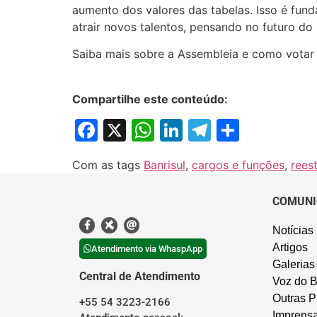
aumento dos valores das tabelas. Isso é fund
atrair novos talentos, pensando no futuro do
Saiba mais sobre a Assembleia e como vota
Compartilhe este conteúdo:
Facebook
X
WhatsApp
LinkedIn
Telegram
Share
Com as tags
Banrisul
,
cargos e funções
,
rees
COMUNI
Notícias
Artigos
Atendimento via WhaspApp
Galerias
Central de Atendimento
Voz do B
Outras P
+55 54 3223-2166
Imprens