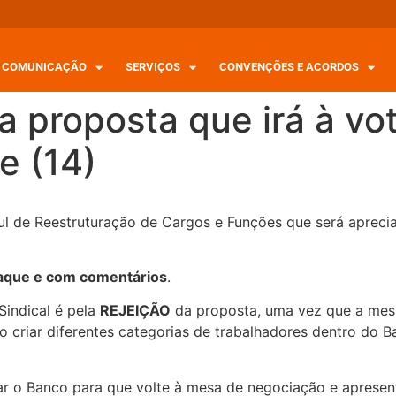
COMUNICAÇÃO
SERVIÇOS
CONVENÇÕES E ACORDOS
da proposta que irá à vo
e (14)
ul de Reestruturação de Cargos e Funções que será apreci
taque e com comentários
.
indical é pela
REJEIÇÃO
da proposta, uma vez que a mes
 ao criar diferentes categorias de trabalhadores dentro do 
ar o Banco para que volte à mesa de negociação e apresente