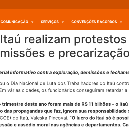
COMUNICAÇÃO
SERVIÇOS
CONVENÇÕES E ACORDOS
Itaú realizam protestos
emissões e precarizaçã
aterial informativo contra exploração, demissões e fecha
lizou o Dia Nacional de Luta dos Trabalhadores do Itaú con
m várias cidades, os funcionários conseguiram retardar a 
 trimestre deste ano foram mais de R$ 11 bilhões – o Ita
o das propagandas que faz, ignora sua responsabilidade s
OE) do Itaú, Valeska Pincovai.
“O lucro do Itaú só é poss
ressão e assédio moral nas agências e departamentos. 