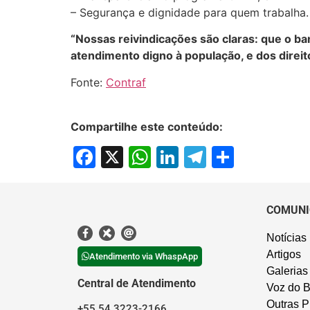
– Segurança e dignidade para quem trabalha.
“Nossas reivindicações são claras: que o ba
atendimento digno à população, e dos direit
Fonte:
Contraf
Compartilhe este conteúdo:
Facebook
X
WhatsApp
LinkedIn
Telegram
Share
COMUNI
Notícias
Artigos
Atendimento via WhaspApp
Galerias
Central de Atendimento
Voz do B
Outras P
+55 54 3223-2166