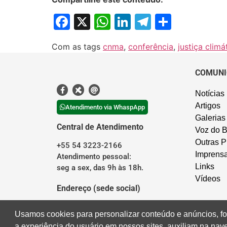
Facebook
X
WhatsApp
LinkedIn
Telegram
Share
Com as tags
cnma
,
conferência
,
justiça climá
COMUNI
Notícias
Artigos
Atendimento via WhaspApp
Galerias
Central de Atendimento
Voz do B
Outras P
+55 54 3223-2166
Imprens
Atendimento pessoal:
Links
seg a sex, das 9h às 18h.
Vídeos
Endereço (sede social)
Rua Borges de Medeiros, 676
Usamos cookies para personalizar conteúdo e anúncios, fo
Centro – Caxias do Sul/RS
a experiência do usuário em nossos sites, auxiliam na na