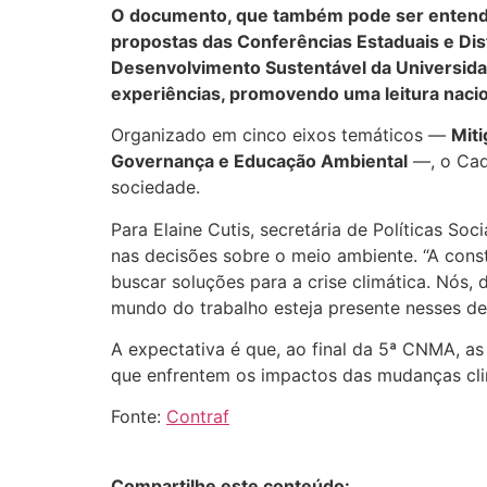
O documento, que também pode ser entendido
propostas das Conferências Estaduais e Dis
Desenvolvimento Sustentável da Universidad
experiências, promovendo uma leitura nacion
Organizado em cinco eixos temáticos —
Miti
Governança e Educação Ambiental
—, o Cade
sociedade.
Para Elaine Cutis, secretária de Políticas S
nas decisões sobre o meio ambiente. “A cons
buscar soluções para a crise climática. Nós,
mundo do trabalho esteja presente nesses deb
A expectativa é que, ao final da 5ª CNMA, a
que enfrentem os impactos das mudanças clim
Fonte:
Contraf
Compartilhe este conteúdo: