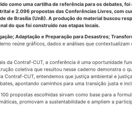
 como uma cartilha de referência para os debates, foi e
trital e 2.096 propostas das Conferências Livres, com cu
e de Brasília (UnB). A produção do material buscou respe
al do que foi construído nas etapas locais.
gação; Adaptação e Preparação para Desastres; Transform
rno reúne gráficos, dados e análises que contextualizam 
ociais da Contraf-CUT, a conferência é uma oportunidade fu
trução coletiva que resultou nesse caderno demonstra o q
 da Contraf-CUT, entendemos que justiça ambiental e justiça
ates, apontando caminhos para uma transição justa e inclus
s 100 propostas escolhidas sirvam como base para a formul
áticas, promovam a sustentabilidade e ampliem a partici