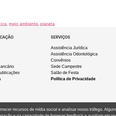
tica
,
meio ambiente
,
planeta
CAÇÃO
SERVIÇOS
Assistência Jurídica
Assistência Odontológica
Convênios
ancário
Sede Campestre
ublicações
Salão de Festa
a
Política de Privacidade
rnecer recursos de mídia social e analisar nosso tráfego. Alg
vegação e na capacidade de fornecer feedback e auxiliam em no