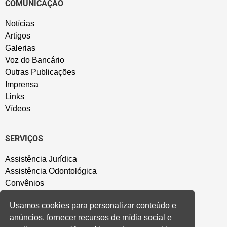
COMUNICAÇÃO
Notícias
Artigos
Galerias
Voz do Bancário
Outras Publicações
Imprensa
Links
Vídeos
SERVIÇOS
Assistência Jurídica
Assistência Odontológica
Convênios
Sede Campestre
Usamos cookies para personalizar conteúdo e
Salão de Festa
anúncios, fornecer recursos de mídia social e
Política de Privacidade