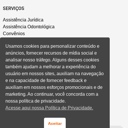
SERVIÇOS
Assistência Jurídica
Assistência Odontológica
Convênios
Sede Campestre
Usamos cookies para personalizar conteúdo e
Salão de Festa
anúncios, fornecer recursos de mídia social e
Política de Privacidade
analisar nosso tráfego. Alguns desses cookies
também ajudam a melhorar a experiência do
CONVENÇÃO COLETIVA E ACORDOS
usuário em nossos sites, auxiliam na navegação
e na capacidade de fornecer feedback e
Convenções Coletivas
auxiliam em nossos esforços promocionais e de
Banco do Brasil
marketing. Ao continuar, você concorda com a
Caixa Econômica Federal
nossa política de privacidade.
Banrisul
Acesse aqui nossa Política de Privacidade.
Privados
Aditivos RS
Cooperativas e Financeiras
Aceitar