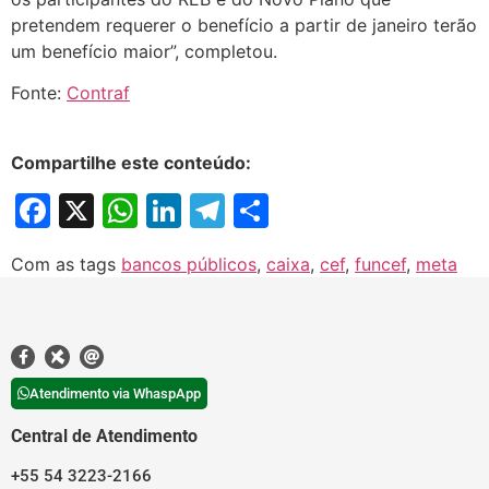
pretendem requerer o benefício a partir de janeiro terão
um benefício maior”, completou.
Fonte:
Contraf
Compartilhe este conteúdo:
Facebook
X
WhatsApp
LinkedIn
Telegram
Share
Com as tags
bancos públicos
,
caixa
,
cef
,
funcef
,
meta
Atendimento via WhaspApp
Central de Atendimento
+55 54 3223-2166