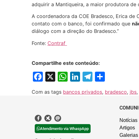
adquirir a Mantiqueira, a maior produtora de
A coordenadora da COE Bradesco, Erica de Ol
contato com o banco, foi confirmado que
nã
diálogo com a direção do Bradesco.”
Fonte:
Contraf
Compartilhe este conteúdo:
Facebook
X
WhatsApp
LinkedIn
Telegram
Share
Com as tags
bancos privados
,
bradesco
,
jbs
COMUNI
Notícias
Artigos
Atendimento via WhaspApp
Galerias