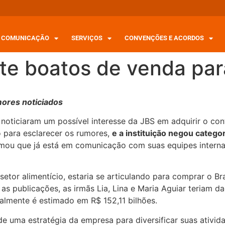
COMUNICAÇÃO
SERVIÇOS
CONVENÇÕES E ACORDOS
e boatos de venda par
ores noticiados
s noticiaram um possível interesse da JBS em adquirir o c
 para esclarecer os rumores,
e a instituição negou categ
mou que já está em comunicação com suas equipes internas
etor alimentício, estaria se articulando para comprar o B
 publicações, as irmãs Lia, Lina e Maria Aguiar teriam dad
ualmente é estimado em R$ 152,11 bilhões.
 uma estratégia da empresa para diversificar suas ativida