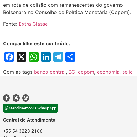
em rota de colisão com remanescentes do governo
Bolsonaro no Conselho de Política Monetária (Copom).
Fonte:
Extra Classe
Compartilhe este conteúdo:
Facebook
X
WhatsApp
LinkedIn
Telegram
Share
Com as tags
banco central
,
BC
,
copom
,
economia
,
selic
Atendimento via WhaspApp
Central de Atendimento
+55 54 3223-2166