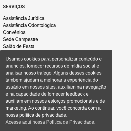
SERVIÇOS
Assistência Jurídica
Assistência Odontológica
Convênios
Sede Campestre
Salão de Festa
Política de Privacidade
Usamos cookies para personalizar conteúdo e
anúncios, fornecer recursos de mídia social e
CONVENÇÃO COLETIVA E ACORDOS
analisar nosso tráfego. Alguns desses cookies
também ajudam a melhorar a experiência do
Convenções Coletivas
usuário em nossos sites, auxiliam na navegação
Banco do Brasil
e na capacidade de fornecer feedback e
Caixa Econômica Federal
auxiliam em nossos esforços promocionais e de
Banrisul
marketing. Ao continuar, você concorda com a
Privados
nossa política de privacidade.
Aditivos RS
Acesse aqui nossa Política de Privacidade.
Cooperativas e Financeiras