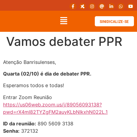
SINIDICALIZE-SE
Vamos debater PPR
Atenção Banrisulenses,
Quarta (02/10) é dia de debater PPR.
Esperamos todos e todas!
Entrar Zoom Reunião
https://us06web.zoom.us/j/89056093138?
pwd=rX4mI82TYZgFM2auyKLbNIkxhN022L.1
ID da reunião:
890 5609 3138
Senha:
372132