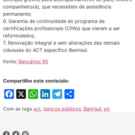
companheiro(a), que necessitem de assistência
permanente;
6. Garantia de continuidade do programa de
certificações profissionais (CPA’s) que vierem a ser
reformulados;
7. Renovação integral e sem alterações das demais
cláusulas do ACT específico Banrisul.
Fonte:
Bancários RS
Compartilhe este conteúdo:
Facebook
X
WhatsApp
LinkedIn
Telegram
Share
Com as tags
act
,
bancos públicos
,
Banrisul
,
plr