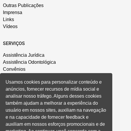
Outras Publicações
Imprensa
Links
Vídeos
SERVIÇOS
Assistência Jurídica
Assistência Odontológica
Convênios
Sede Campestre
Usamos cookies para personalizar conteúdo e
Salão de Festa
anúncios, fornecer recursos de mídia social e
Política de Privacidade
analisar nosso tráfego. Alguns desses cookies
também ajudam a melhorar a experiência do
CONVENÇÃO COLETIVA E ACORDOS
usuário em nossos sites, auxiliam na navegação
e na capacidade de fornecer feedback e
Convenções Coletivas
auxiliam em nossos esforços promocionais e de
Banco do Brasil