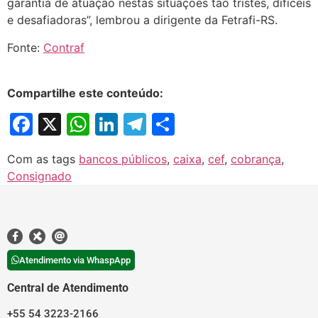
garantia de atuação nestas situações tão tristes, difíceis
e desafiadoras”, lembrou a dirigente da Fetrafi-RS.
Fonte:
Contraf
Compartilhe este conteúdo:
Facebook
X
WhatsApp
LinkedIn
Telegram
Share
Com as tags
bancos públicos
,
caixa
,
cef
,
cobrança
,
Consignado
Atendimento via WhaspApp
Central de Atendimento
+55 54 3223-2166