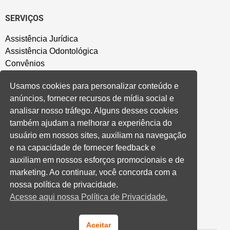
SERVIÇOS
Assistência Jurídica
Assistência Odontológica
Convênios
Sede Campestre
Usamos cookies para personalizar conteúdo e
Salão de Festa
anúncios, fornecer recursos de mídia social e
Política de Privacidade
analisar nosso tráfego. Alguns desses cookies
também ajudam a melhorar a experiência do
CONVENÇÃO COLETIVA E ACORDOS
usuário em nossos sites, auxiliam na navegação
e na capacidade de fornecer feedback e
Convenções Coletivas
auxiliam em nossos esforços promocionais e de
Banco do Brasil
marketing. Ao continuar, você concorda com a
Caixa Econômica Federal
nossa política de privacidade.
Banrisul
Acesse aqui nossa Política de Privacidade.
Privados
Aditivos RS
Cooperativas e Financeiras
Aceitar