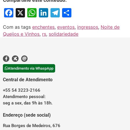
Compartilhe este conteúdo:
Facebook
X
WhatsApp
LinkedIn
Telegram
Share
Com as tags
enchentes
,
eventos
,
ingressos
,
Noite de
Queijos e Vinhos
,
rs
,
solidariedade
Atendimento via WhaspApp
Central de Atendimento
+55 54 3223-2166
Atendimento pessoal:
seg a sex, das 9h às 18h.
Endereço (sede social)
Rua Borges de Medeiros, 676