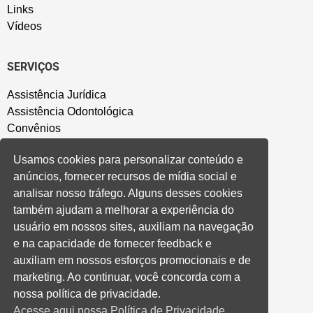
Links
Vídeos
SERVIÇOS
Assistência Jurídica
Assistência Odontológica
Convênios
Sede Campestre
Usamos cookies para personalizar conteúdo e
Salão de Festa
anúncios, fornecer recursos de mídia social e
Política de Privacidade
analisar nosso tráfego. Alguns desses cookies
também ajudam a melhorar a experiência do
CONVENÇÃO COLETIVA E ACORDOS
usuário em nossos sites, auxiliam na navegação
e na capacidade de fornecer feedback e
Convenções Coletivas
auxiliam em nossos esforços promocionais e de
Banco do Brasil
marketing. Ao continuar, você concorda com a
Caixa Econômica Federal
nossa política de privacidade.
Banrisul
Acesse aqui nossa Política de Privacidade.