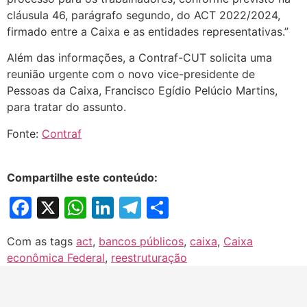
cláusula 46, parágrafo segundo, do ACT 2022/2024,
firmado entre a Caixa e as entidades representativas.”
Além das informações, a Contraf-CUT solicita uma
reunião urgente com o novo vice-presidente de
Pessoas da Caixa, Francisco Egídio Pelúcio Martins,
para tratar do assunto.
Fonte:
Contraf
Compartilhe este conteúdo:
Facebook
X
WhatsApp
LinkedIn
Telegram
Share
Com as tags
act
,
bancos públicos
,
caixa
,
Caixa
econômica Federal
,
reestruturação