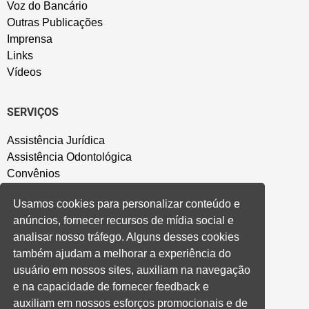
Voz do Bancário
Outras Publicações
Imprensa
Links
Vídeos
SERVIÇOS
Assistência Jurídica
Assistência Odontológica
Convênios
Sede Campestre
Usamos cookies para personalizar conteúdo e
Salão de Festa
anúncios, fornecer recursos de mídia social e
Política de Privacidade
analisar nosso tráfego. Alguns desses cookies
também ajudam a melhorar a experiência do
CONVENÇÃO COLETIVA E ACORDOS
usuário em nossos sites, auxiliam na navegação
e na capacidade de fornecer feedback e
Convenções Coletivas
auxiliam em nossos esforços promocionais e de
Banco do Brasil