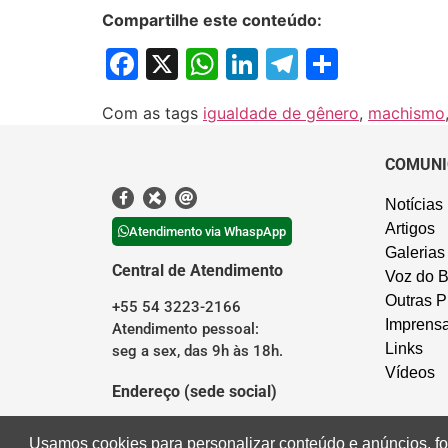
Compartilhe este conteúdo:
Facebook
X
WhatsApp
LinkedIn
Telegram
Share
Com as tags
igualdade de gênero
,
machismo
COMUNI
Notícias
Artigos
Atendimento via WhaspApp
Galerias
Central de Atendimento
Voz do B
Outras P
+55 54 3223-2166
Imprens
Atendimento pessoal:
Links
seg a sex, das 9h às 18h.
Vídeos
Endereço (sede social)
Rua Borges de Medeiros, 676
Usamos cookies para personalizar conteúdo e anúncios, fo