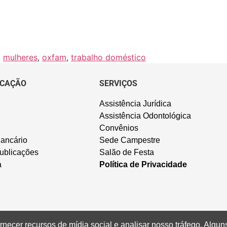
,
mulheres
,
oxfam
,
trabalho doméstico
CAÇÃO
SERVIÇOS
Assistência Jurídica
Assistência Odontológica
Convênios
ancário
Sede Campestre
ublicações
Salão de Festa
a
Política de Privacidade
rnecer recursos de mídia social e analisar nosso tráfego. Alg