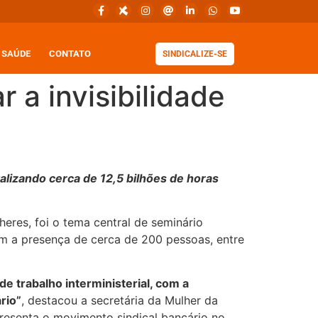
SAÚDE
CONTATO
SINDICALIZE-SE
 a invisibilidade
lizando cerca de 12,5 bilhões de horas
eres, foi o tema central de seminário
 com a presença de cerca de 200 pessoas, entre
de trabalho interministerial, com a
rio”
, destacou a secretária da Mulher da
resenta o movimento sindical bancário no