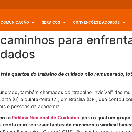
COMUNICAÇÃO
SERVIÇOS
CONVENÇÕES E ACORDOS
caminhos para enfrentar
idados
rês quartos do trabalho de cuidado não remunerado, tota
nerado, também chamados de “trabalho invisível” das mulh
quarta (6) e quinta-feira (7), em Brasília (DF), que contou
ais e pessoas da academia.
para a
Política Nacional de Cuidados
, para o qual um grupo 
o, e conta com representantes do movimento sindical bancá
 Ramo Financeiro (Contraf-CUT), Fernanda Lopes, que rep