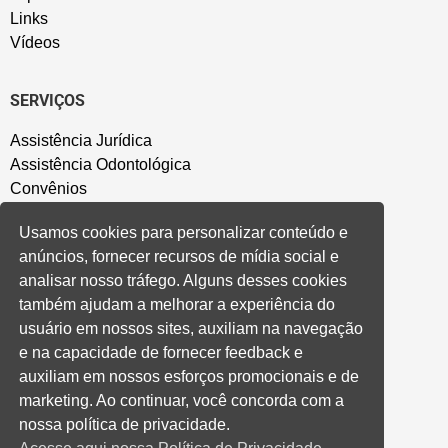
Links
Vídeos
SERVIÇOS
Assistência Jurídica
Assistência Odontológica
Convênios
Sede Campestre
Usamos cookies para personalizar conteúdo e
Salão de Festa
anúncios, fornecer recursos de mídia social e
Política de Privacidade
analisar nosso tráfego. Alguns desses cookies
também ajudam a melhorar a experiência do
CONVENÇÃO COLETIVA E ACORDOS
usuário em nossos sites, auxiliam na navegação
e na capacidade de fornecer feedback e
Convenções Coletivas
auxiliam em nossos esforços promocionais e de
Banco do Brasil
marketing. Ao continuar, você concorda com a
Caixa Econômica Federal
nossa política de privacidade.
Banrisul