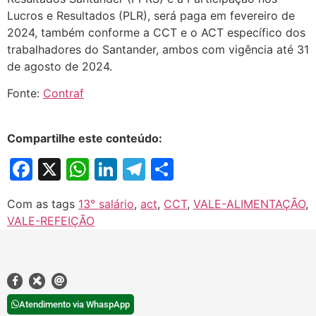
Lucros e Resultados (PLR), será paga em fevereiro de
2024, também conforme a CCT e o ACT específico dos
trabalhadores do Santander, ambos com vigência até 31
de agosto de 2024.
Fonte:
Contraf
Compartilhe este conteúdo:
Facebook
X
WhatsApp
LinkedIn
Telegram
Share
Com as tags
13° salário
,
act
,
CCT
,
VALE-ALIMENTAÇÃO
,
VALE-REFEIÇÃO
Atendimento via WhaspApp