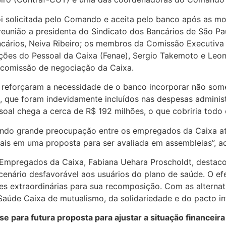
 solicitada pelo Comando e aceita pelo banco após as m
reunião a presidenta do Sindicato dos Bancários de São 
ários, Neiva Ribeiro; os membros da Comissão Executiva
ções do Pessoal da Caixa (Fenae), Sergio Takemoto e Leo
 comissão de negociação da Caixa.
 reforçaram a necessidade de o banco incorporar não som
, que foram indevidamente incluídos nas despesas adminis
soal chega a cerca de R$ 192 milhões, o que cobriria todo 
do grande preocupação entre os empregados da Caixa ati
is em uma proposta para ser avaliada em assembleias”, a
Empregados da Caixa, Fabiana Uehara Proscholdt, destaco
enário desfavorável aos usuários do plano de saúde. O efe
 extraordinárias para sua recomposição. Com as alternati
aúde Caixa de mutualismo, da solidariedade e do pacto int
e para futura proposta para ajustar a situação financeir