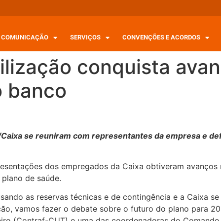
COMUNICAÇÃO
SERVIÇOS
CONVENÇÕES E ACORDOS
ilização conquista ava
o banco
/Caixa se reuniram com representantes da empresa e de
representações dos empregados da Caixa obtiveram avanços
 plano de saúde.
usando as reservas técnicas e de contingência e a Caixa 
ção, vamos fazer o debate sobre o futuro do plano para 2
iro (Contraf-CUT) e uma das coordenadoras do Comando N