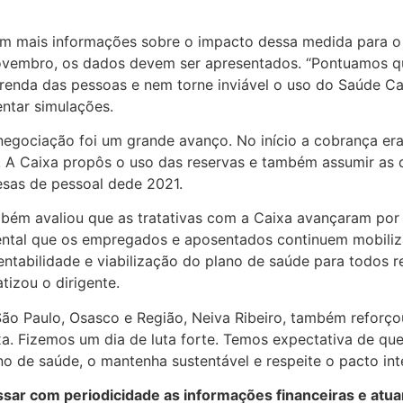
am mais informações sobre o impacto dessa medida para o
novembro, os dados devem ser apresentados. “Pontuamos 
nda das pessoas e nem torne inviável o uso do Saúde Caix
ntar simulações.
negociação foi um grande avanço. No início a cobrança era
s. A Caixa propôs o uso das reservas e também assumir as
esas de pessoal dede 2021.
bém avaliou que as tratativas com a Caixa avançaram por 
mental que os empregados e aposentados continuem mobili
entabilidade e viabilização do plano de saúde para todos 
tizou o dirigente.
São Paulo, Osasco e Região, Neiva Ribeiro, também reforç
a. Fizemos um dia de luta forte. Temos expectativa de qu
o de saúde, o mantenha sustentável e respeite o pacto inte
sar com periodicidade as informações financeiras e atua