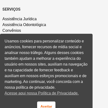
SERVIÇOS
Assistência Jurídica
Assistência Odontológica
Convênios
Sede Campestre
Usamos cookies para personalizar conteúdo e
Salão de Festa
anúncios, fornecer recursos de mídia social e
Política de Privacidade
analisar nosso tráfego. Alguns desses cookies
também ajudam a melhorar a experiência do
CONVENÇÃO COLETIVA E ACORDOS
usuário em nossos sites, auxiliam na navegação
e na capacidade de fornecer feedback e
Convenções Coletivas
auxiliam em nossos esforços promocionais e de
Banco do Brasil
marketing. Ao continuar, você concorda com a
Caixa Econômica Federal
nossa política de privacidade.
Banrisul
Acesse aqui nossa Política de Privacidade.
Privados
Aditivos RS
Cooperativas e Financeiras
Aceitar