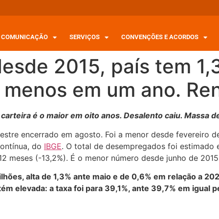
COMUNICAÇÃO
SERVIÇOS
CONVENÇÕES E ACORDOS
esde 2015, país tem 1,
 menos em um ano. Re
 carteira é o maior em oito anos. Desalento caiu. Massa 
estre encerrado em agosto. Foi a menor desde fevereiro de
Contínua, do
IBGE
. O total de desempregados foi estimado 
 12 meses (-13,2%). É o menor número desde junho de 2015
ilhões, alta de 1,3% ante maio e de 0,6% em relação a 20
tém elevada: a taxa foi para 39,1%, ante 39,7% em igual 