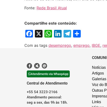
Fonte:
Rede Brasil Atual
Compartilhe este conteúdo:
Facebook
X
WhatsApp
LinkedIn
Telegram
Share
Com as tags
desemprego
,
emprego
,
IBGE
,
re
COMUNI
Notícias
Artigos
Atendimento via WhaspApp
Galerias
Central de Atendimento
Voz do B
Outras P
+55 54 3223-2166
Imprens
Atendimento pessoal:
Links
seg a sex, das 9h às 18h.