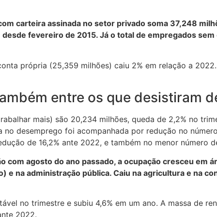
m carteira assinada no setor privado soma 37,248 milhõ
esde fevereiro de 2015. Já o total de empregados sem c
conta própria (25,359 milhões) caiu 2% em relação a 2022
mbém entre os que desistiram de
trabalhar mais) são 20,234 milhões, queda de 2,2% no tri
da no desemprego foi acompanhada por redução no número 
 redução de 16,2% ante 2022, e também no menor número d
ão com agosto do ano passado, a ocupação cresceu em ár
 e na administração pública. Caiu na agricultura e na con
tável no trimestre e subiu 4,6% em um ano. A massa de re
ante 2022.