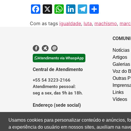
Facebook
X
WhatsApp
LinkedIn
Telegram
Share
Com as tags
igualdade
,
luta
,
machismo
,
marc
COMUNI
Notícias
Artigos
Atendimento via WhaspApp
Galerias
Central de Atendimento
Voz do B
Outras P
+55 54 3223-2166
Imprens
Atendimento pessoal:
Links
seg a sex, das 9h às 18h.
Vídeos
Endereço (sede social)
Rua Borges de Medeiros, 676
Usamos cookies para personalizar conteúdo e anúncios, fo
Centro – Caxias do Sul/RS
a experiência do usuário em nossos sites, auxiliam na na