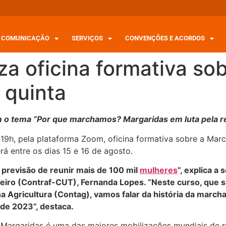
COMUNICAÇÃO
SERVIÇOS
CONVENÇÕES E ACORDOS
za oficina formativa so
 quinta
om o tema “Por que marchamos? Margaridas em luta pela re
as 19h, pela plataforma Zoom, oficina formativa sobre a M
rá entre os dias 15 e 16 de agosto.
 previsão de reunir mais de 100 mil
mulheres
”, explica a
eiro (Contraf-CUT), Fernanda Lopes. “Neste curso, que s
Agricultura (Contag), vamos falar da história da marcha,
de 2023”, destaca.
 Margaridas é uma das maiores mobilizações mundiais de ru