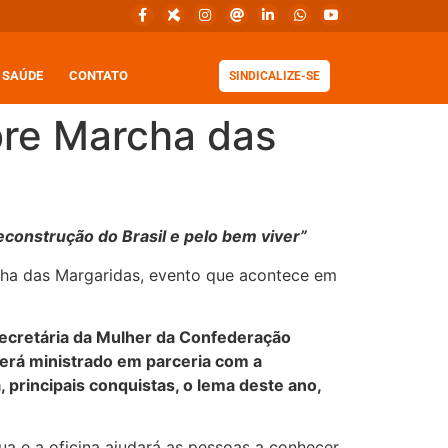
SAÚDE
CONTATO
SINDICALIZE-SE
bre Marcha das
construção do Brasil e pelo bem viver”
archa das Margaridas, evento que acontece em
 secretária da Mulher da Confederação
erá ministrado em parceria com a
 principais conquistas, o lema deste ano,
a e a oficina ajudará as pessoas a conhecer