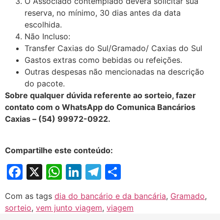
O Associado contemplado deverá solicitar sua
reserva, no mínimo, 30 dias antes da data
escolhida.
Não Incluso:
Transfer Caxias do Sul/Gramado/ Caxias do Sul
Gastos extras como bebidas ou refeições.
Outras despesas não mencionadas na descrição
do pacote.
Sobre qualquer dúvida referente ao sorteio, fazer
contato com o WhatsApp do Comunica Bancários
Caxias – (54) 99972-0922.
Compartilhe este conteúdo:
Facebook
X
WhatsApp
LinkedIn
Telegram
Share
Com as tags
dia do bancário e da bancária
,
Gramado
,
sorteio
,
vem junto viagem
,
viagem