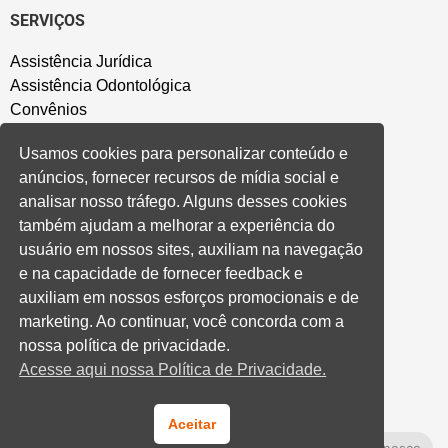
SERVIÇOS
Assistência Jurídica
Assistência Odontológica
Convênios
Sede Campestre
Usamos cookies para personalizar conteúdo e
Salão de Festa
anúncios, fornecer recursos de mídia social e
Política de Privacidade
analisar nosso tráfego. Alguns desses cookies
também ajudam a melhorar a experiência do
CONVENÇÃO COLETIVA E ACORDOS
usuário em nossos sites, auxiliam na navegação
e na capacidade de fornecer feedback e
Convenções Coletivas
auxiliam em nossos esforços promocionais e de
Banco do Brasil
marketing. Ao continuar, você concorda com a
Caixa Econômica Federal
nossa política de privacidade.
Banrisul
Acesse aqui nossa Política de Privacidade.
Privados
Aditivos RS
Cooperativas e Financeiras
Aceitar