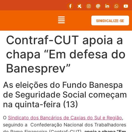
SINIDICALIZE-SE
Contraf-CUT apoia a
chapa “Em defesa do
Banesprev”
As eleições do Fundo Banespa
de Seguridade Social começam
na quinta-feira (13)
O
Sindicato dos Bancários de Caxias do Sul e Região
,
seguindo a Confederação Nacional dos Trabalhadores
do Ramo Financeiro (Contraf-CUT),
apoia a chapa “Em