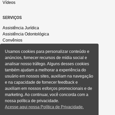
Vídeos
SERVIÇOS
Assistência Jurídica
Assistência Odontológica
Convênios
Sede Campestre
Usamos cookies para personalizar conteúdo e
Salão de Festa
anúncios, fornecer recursos de mídia social e
Política de Privacidade
analisar nosso tráfego. Alguns desses cookies
também ajudam a melhorar a experiência do
CONVENÇÃO COLETIVA E ACORDOS
usuário em nossos sites, auxiliam na navegação
e na capacidade de fornecer feedback e
Convenções Coletivas
auxiliam em nossos esforços promocionais e de
Banco do Brasil
marketing. Ao continuar, você concorda com a
Caixa Econômica Federal
nossa política de privacidade.
Banrisul
Acesse aqui nossa Política de Privacidade.
Privados
Aditivos RS