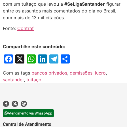
com um tuitaço que levou a
#SeLigaSantander
figurar
entre os assuntos mais comentados do dia no Brasil,
com mais de 13 mil citações.
Fonte:
Contraf
Compartilhe este conteúdo:
Facebook
X
WhatsApp
LinkedIn
Telegram
Share
Com as tags
bancos privados
,
demissões
,
lucro
,
santander
,
tuitaço
Atendimento via WhaspApp
Central de Atendimento