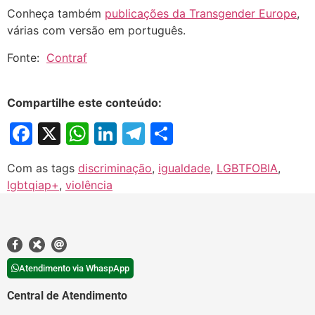
Conheça também
publicações da Transgender Europe
,
várias com versão em português.
Fonte:
Contraf
Compartilhe este conteúdo:
Facebook
X
WhatsApp
LinkedIn
Telegram
Share
Com as tags
discriminação
,
igualdade
,
LGBTFOBIA
,
lgbtqiap+
,
violência
Atendimento via WhaspApp
Central de Atendimento