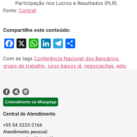
Participação nos Lucros e Resultados (PLR).
Fonte:
Contraf
Compartilhe este conteúdo:
Facebook
X
WhatsApp
LinkedIn
Telegram
Share
Com as tags
Conferência Nacional dos Bancários
,
grupo de trabalho
,
juros baixos já
,
negociações
,
selic
Atendimento via WhaspApp
Central de Atendimento
+55 54 3223-2166
Atendimento pessoal: