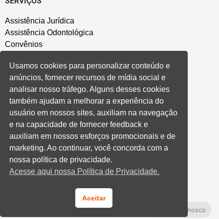
SERVIÇOS
Assistência Jurídica
Assistência Odontológica
Convênios
Sede Campestre
Usamos cookies para personalizar conteúdo e
Salão de Festa
anúncios, fornecer recursos de mídia social e
Política de Privacidade
analisar nosso tráfego. Alguns desses cookies
também ajudam a melhorar a experiência do
CONVENÇÃO COLETIVA E ACORDOS
usuário em nossos sites, auxiliam na navegação
e na capacidade de fornecer feedback e
Convenções Coletivas
auxiliam em nossos esforços promocionais e de
Banco do Brasil
marketing. Ao continuar, você concorda com a
Caixa Econômica Federal
nossa política de privacidade.
Banrisul
Acesse aqui nossa Política de Privacidade.
Privados
Aditivos RS
Cooperativas e Financeiras
Aceitar
Fale Conosco