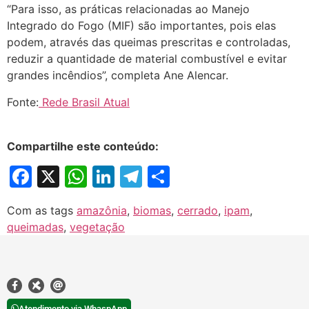
“Para isso, as práticas relacionadas ao Manejo
Integrado do Fogo (MIF) são importantes, pois elas
podem, através das queimas prescritas e controladas,
reduzir a quantidade de material combustível e evitar
grandes incêndios”, completa Ane Alencar.
Fonte:
Rede Brasil Atual
Compartilhe este conteúdo:
Facebook
X
WhatsApp
LinkedIn
Telegram
Share
Com as tags
amazônia
,
biomas
,
cerrado
,
ipam
,
queimadas
,
vegetação
Atendimento via WhaspApp