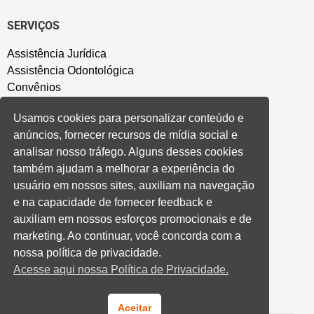
SERVIÇOS
Assistência Jurídica
Assistência Odontológica
Convênios
Sede Campestre
Usamos cookies para personalizar conteúdo e
Salão de Festa
anúncios, fornecer recursos de mídia social e
Política de Privacidade
analisar nosso tráfego. Alguns desses cookies
também ajudam a melhorar a experiência do
CONVENÇÃO COLETIVA E ACORDOS
usuário em nossos sites, auxiliam na navegação
e na capacidade de fornecer feedback e
Convenções Coletivas
auxiliam em nossos esforços promocionais e de
Banco do Brasil
marketing. Ao continuar, você concorda com a
Caixa Econômica Federal
nossa política de privacidade.
Banrisul
Acesse aqui nossa Política de Privacidade.
Privados
Aditivos RS
Cooperativas e Financeiras
Aceitar