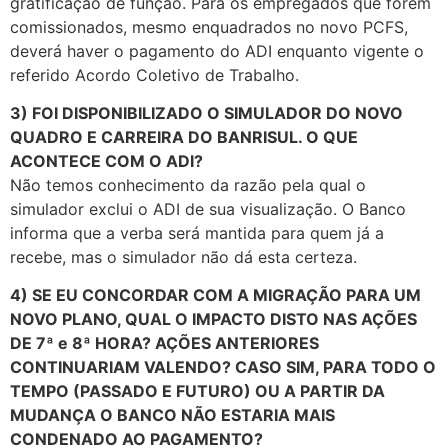
gratificação de função. Para os empregados que forem
comissionados, mesmo enquadrados no novo PCFS,
deverá haver o pagamento do ADI enquanto vigente o
referido Acordo Coletivo de Trabalho.
3) FOI DISPONIBILIZADO O SIMULADOR DO NOVO
QUADRO E CARREIRA DO BANRISUL. O QUE
ACONTECE COM O ADI?
Não temos conhecimento da razão pela qual o
simulador exclui o ADI de sua visualização. O Banco
informa que a verba será mantida para quem já a
recebe, mas o simulador não dá esta certeza.
4) SE EU CONCORDAR COM A MIGRAÇÃO PARA UM
NOVO PLANO, QUAL O IMPACTO DISTO NAS AÇÕES
DE 7ª e 8ª HORA? AÇÕES ANTERIORES
CONTINUARIAM VALENDO? CASO SIM, PARA TODO O
TEMPO (PASSADO E FUTURO) OU A PARTIR DA
MUDANÇA O BANCO NÃO ESTARIA MAIS
CONDENADO AO PAGAMENTO?