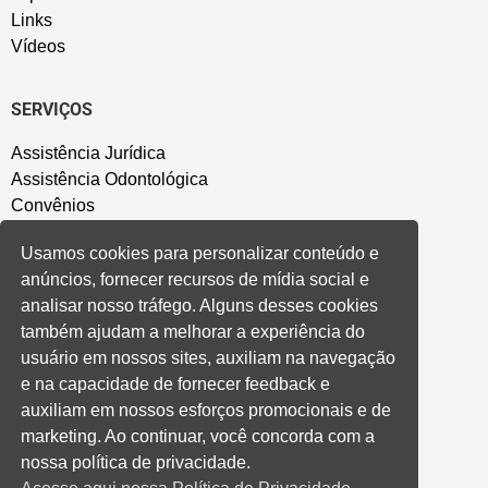
Links
Vídeos
SERVIÇOS
Assistência Jurídica
Assistência Odontológica
Convênios
Sede Campestre
Usamos cookies para personalizar conteúdo e
Salão de Festa
anúncios, fornecer recursos de mídia social e
Política de Privacidade
analisar nosso tráfego. Alguns desses cookies
também ajudam a melhorar a experiência do
CONVENÇÃO COLETIVA E ACORDOS
usuário em nossos sites, auxiliam na navegação
e na capacidade de fornecer feedback e
Convenções Coletivas
auxiliam em nossos esforços promocionais e de
Banco do Brasil
marketing. Ao continuar, você concorda com a
Caixa Econômica Federal
nossa política de privacidade.
Banrisul