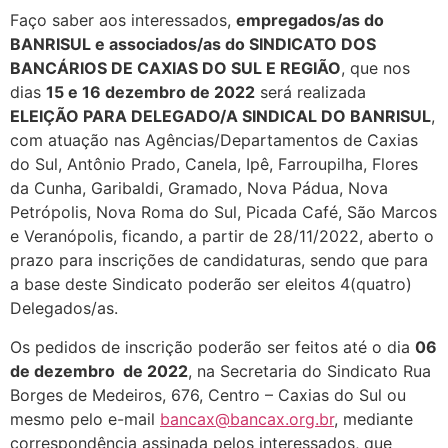
Faço saber aos interessados,
empregados/as do
BANRISUL e associados/as do SINDICATO DOS
BANCÁRIOS DE CAXIAS DO SUL E REGIÃO
, que nos
dias
15 e 16 dezembro de 2022
será realizada
ELEIÇÃO PARA DELEGADO/A SINDICAL DO BANRISUL
,
com atuação nas Agências/Departamentos de Caxias
do Sul, Antônio Prado, Canela, Ipê, Farroupilha, Flores
da Cunha, Garibaldi, Gramado, Nova Pádua, Nova
Petrópolis, Nova Roma do Sul, Picada Café, São Marcos
e Veranópolis, ficando, a partir de 28/11/2022, aberto o
prazo para inscrições de candidaturas, sendo que para
a base deste Sindicato poderão ser eleitos 4(quatro)
Delegados/as.
Os pedidos de inscrição poderão ser feitos até o dia
06
de dezembro de 2022
, na Secretaria do Sindicato Rua
Borges de Medeiros, 676, Centro – Caxias do Sul ou
mesmo pelo e-mail
bancax@bancax.org.br
, mediante
correspondência assinada pelos interessados, que