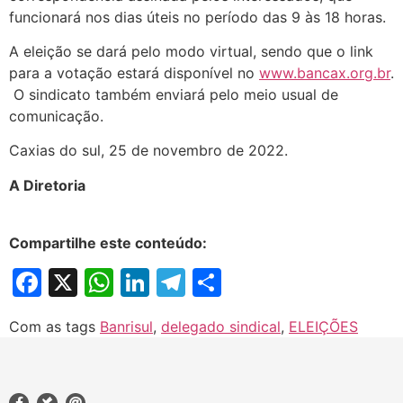
funcionará nos dias úteis no período das 9 às 18 horas.
A eleição se dará pelo modo virtual, sendo que o link
para a votação estará disponível no
www.bancax.org.br
.
O sindicato também enviará pelo meio usual de
comunicação.
Caxias do sul, 25 de novembro de 2022.
A Diretoria
Compartilhe este conteúdo:
Facebook
X
WhatsApp
LinkedIn
Telegram
Share
Com as tags
Banrisul
,
delegado sindical
,
ELEIÇÕES