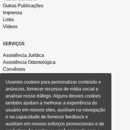
Outras Publicações
Imprensa
Links
Vídeos
SERVIÇOS
Assistência Jurídica
Assistência Odontológica
Convênios
Sede Campestre
Usamos cookies para personalizar conteúdo e
Salão de Festa
anúncios, fornecer recursos de mídia social e
Política de Privacidade
analisar nosso tráfego. Alguns desses cookies
também ajudam a melhorar a experiência do
CONVENÇÃO COLETIVA E ACORDOS
usuário em nossos sites, auxiliam na navegação
e na capacidade de fornecer feedback e
Convenções Coletivas
auxiliam em nossos esforços promocionais e de
Banco do Brasil