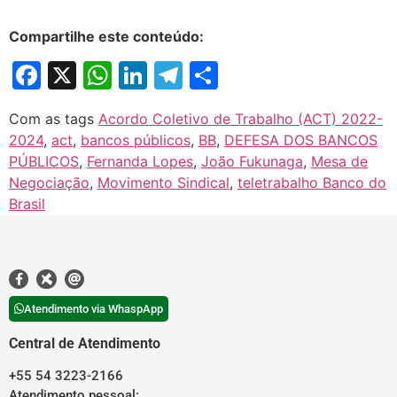
Compartilhe este conteúdo:
Facebook
X
WhatsApp
LinkedIn
Telegram
Share
Com as tags
Acordo Coletivo de Trabalho (ACT) 2022-
2024
,
act
,
bancos públicos
,
BB
,
DEFESA DOS BANCOS
PÚBLICOS
,
Fernanda Lopes
,
João Fukunaga
,
Mesa de
Negociação
,
Movimento Sindical
,
teletrabalho Banco do
Brasil
Atendimento via WhaspApp
Central de Atendimento
+55 54 3223-2166
Atendimento pessoal: