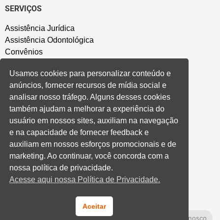
SERVIÇOS
Assistência Jurídica
Assistência Odontológica
Convênios
Sede Campestre
Usamos cookies para personalizar conteúdo e
Salão de Festa
anúncios, fornecer recursos de mídia social e
Política de Privacidade
analisar nosso tráfego. Alguns desses cookies
também ajudam a melhorar a experiência do
CONVENÇÃO COLETIVA E ACORDOS
usuário em nossos sites, auxiliam na navegação
e na capacidade de fornecer feedback e
Convenções Coletivas
auxiliam em nossos esforços promocionais e de
Banco do Brasil
marketing. Ao continuar, você concorda com a
Caixa Econômica Federal
nossa política de privacidade.
Banrisul
Acesse aqui nossa Política de Privacidade.
Privados
Aditivos RS
Cooperativas e Financeiras
Aceitar
Fale Conosco