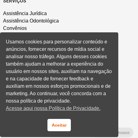
SERVIÇOS
Assistência Jurídica
Assistência Odontológica
Convênios
Sede Campestre
Usamos cookies para personalizar conteúdo e
Salão de Festa
anúncios, fornecer recursos de mídia social e
Política de Privacidade
analisar nosso tráfego. Alguns desses cookies
também ajudam a melhorar a experiência do
CONVENÇÃO COLETIVA E ACORDOS
usuário em nossos sites, auxiliam na navegação
e na capacidade de fornecer feedback e
Convenções Coletivas
auxiliam em nossos esforços promocionais e de
Banco do Brasil
marketing. Ao continuar, você concorda com a
Caixa Econômica Federal
nossa política de privacidade.
Banrisul
Acesse aqui nossa Política de Privacidade.
Privados
Aditivos RS
Cooperativas e Financeiras
Aceitar
Fale Conosco