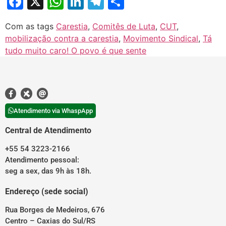
Facebook
X
WhatsApp
LinkedIn
Telegram
Share
Com as tags
Carestia
,
Comitês de Luta
,
CUT
,
mobilização contra a carestia
,
Movimento Sindical
,
Tá
tudo muito caro! O povo é que sente
Atendimento via WhaspApp
Central de Atendimento
+55 54 3223-2166
Atendimento pessoal:
seg a sex, das 9h às 18h.
Endereço (sede social)
Rua Borges de Medeiros, 676
Centro – Caxias do Sul/RS