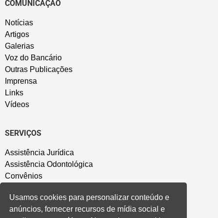
COMUNICAÇÃO
Notícias
Artigos
Galerias
Voz do Bancário
Outras Publicações
Imprensa
Links
Vídeos
SERVIÇOS
Assistência Jurídica
Assistência Odontológica
Convênios
Sede Campestre
Usamos cookies para personalizar conteúdo e
Salão de Festa
anúncios, fornecer recursos de mídia social e
Política de Privacidade