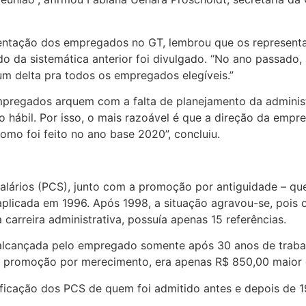
entação dos empregados no GT, lembrou que os representa
ado da sistemática anterior foi divulgado. “No ano passa
um delta pra todos os empregados elegíveis.”
mpregados arquem com a falta de planejamento da administ
 hábil. Por isso, o mais razoável é que a direção da empr
omo foi feito no ano base 2020”, concluiu.
alários (PCS), junto com a promoção por antiguidade – qu
licada em 1996. Após 1998, a situação agravou-se, pois 
arreira administrativa, possuía apenas 15 referências.
ia alcançada pelo empregado somente após 30 anos de trab
a promoção por merecimento, era apenas R$ 850,00 maior q
icação dos PCS de quem foi admitido antes e depois de 19