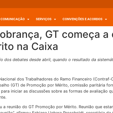
COMUNICAÇÃO
SERVIÇOS
CONVENÇÕES E ACORDOS
cobrança, GT começa a 
ito na Caixa
 dos debates desde abril, quando o resultado da sistemáti
acional dos Trabalhadores do Ramo Financeiro (Contraf-
alho (GT) de Promoção por Mérito, comissão paritária for
, para iniciar as discussões sobre as formas de avaliação 
nte.
ou a reunião do GT Promoção por Mérito. Reunião que esta
união”, afirmou Fabiana Uehara Proscholdt, secretária d