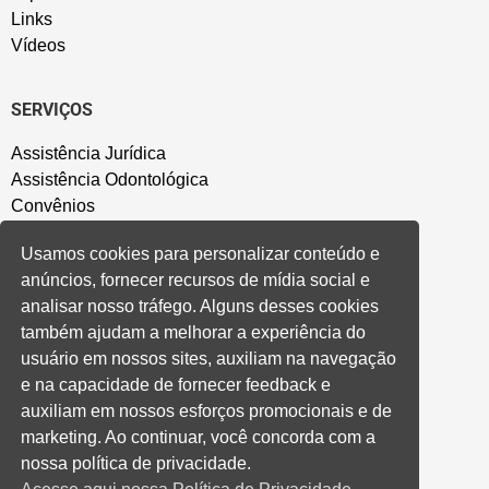
Links
Vídeos
SERVIÇOS
Assistência Jurídica
Assistência Odontológica
Convênios
Sede Campestre
Usamos cookies para personalizar conteúdo e
Salão de Festa
anúncios, fornecer recursos de mídia social e
Política de Privacidade
analisar nosso tráfego. Alguns desses cookies
também ajudam a melhorar a experiência do
CONVENÇÃO COLETIVA E ACORDOS
usuário em nossos sites, auxiliam na navegação
e na capacidade de fornecer feedback e
Convenções Coletivas
auxiliam em nossos esforços promocionais e de
Banco do Brasil
marketing. Ao continuar, você concorda com a
Caixa Econômica Federal
nossa política de privacidade.
Banrisul