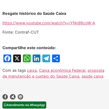
Resgate histórico do Saúde Caixa
https://www.youtube.com/watch?v=iYNn98coW-A
Fonte: Contraf-CUT
Compartilhe este conteúdo:
Facebook
X
WhatsApp
LinkedIn
Telegram
Share
Com as tags
caixa
,
Caixa econômica Federal
,
proposta
de manutenção e custeio do Saúde Caixa
,
saúde caixa
Atendimento via WhaspApp