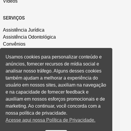
Vídeos
SERVIÇOS
Assistência Jurídica
Assistência Odontológica
Convênios
Sede Campestre
Usamos cookies para personalizar conteúdo e
Salão de Festa
anúncios, fornecer recursos de mídia social e
Política de Privacidade
analisar nosso tráfego. Alguns desses cookies
também ajudam a melhorar a experiência do
CONVENÇÃO COLETIVA E ACORDOS
usuário em nossos sites, auxiliam na navegação
e na capacidade de fornecer feedback e
Convenções Coletivas
auxiliam em nossos esforços promocionais e de
Banco do Brasil
marketing. Ao continuar, você concorda com a
Caixa Econômica Federal
nossa política de privacidade.
Banrisul
Acesse aqui nossa Política de Privacidade.
Privados
Aditivos RS